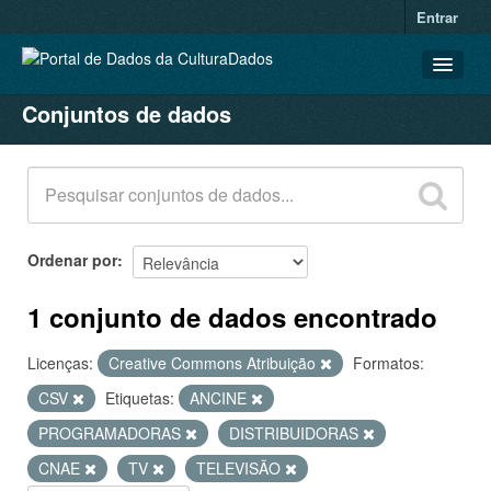
Entrar
Conjuntos de dados
CONJUNTOS DE DADOS
ORGANIZAÇÕES
GRUPOS
SOBRE
Ordenar por
1 conjunto de dados encontrado
Licenças:
Creative Commons Atribuição
Formatos:
CSV
Etiquetas:
ANCINE
PROGRAMADORAS
DISTRIBUIDORAS
CNAE
TV
TELEVISÃO