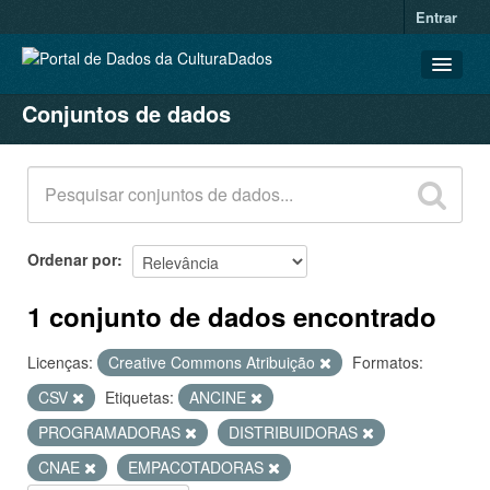
Entrar
Conjuntos de dados
CONJUNTOS DE DADOS
ORGANIZAÇÕES
GRUPOS
SOBRE
Ordenar por
1 conjunto de dados encontrado
Licenças:
Creative Commons Atribuição
Formatos:
CSV
Etiquetas:
ANCINE
PROGRAMADORAS
DISTRIBUIDORAS
CNAE
EMPACOTADORAS