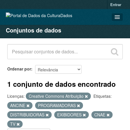
Entrar
Conjuntos de dados
CONJUNTOS DE DADOS
ORGANIZAÇÕES
GRUPOS
SOBRE
Ordenar por
1 conjunto de dados encontrado
Licenças:
Creative Commons Atribuição
Etiquetas:
ANCINE
PROGRAMADORAS
DISTRIBUIDORAS
EXIBIDORES
CNAE
TV