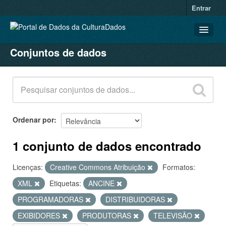
Entrar
Conjuntos de dados
CONJUNTOS DE DADOS
ORGANIZAÇÕES
GRUPOS
SOBRE
Ordenar por
1 conjunto de dados encontrado
Licenças:
Creative Commons Atribuição
Formatos:
XML
Etiquetas:
ANCINE
PROGRAMADORAS
DISTRIBUIDORAS
EXIBIDORES
PRODUTORAS
TELEVISÃO