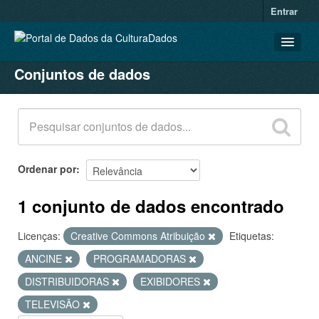
Entrar
Conjuntos de dados
CONJUNTOS DE DADOS
ORGANIZAÇÕES
GRUPOS
SOBRE
Ordenar por
1 conjunto de dados encontrado
Licenças:
Creative Commons Atribuição
Etiquetas:
ANCINE
PROGRAMADORAS
DISTRIBUIDORAS
EXIBIDORES
TELEVISÃO