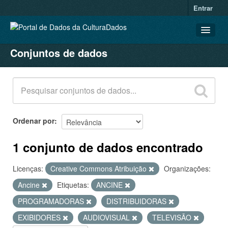
Entrar
Conjuntos de dados
CONJUNTOS DE DADOS
ORGANIZAÇÕES
GRUPOS
SOBRE
Ordenar por
1 conjunto de dados encontrado
Licenças:
Creative Commons Atribuição
Organizações:
Ancine
Etiquetas:
ANCINE
PROGRAMADORAS
DISTRIBUIDORAS
EXIBIDORES
AUDIOVISUAL
TELEVISÃO