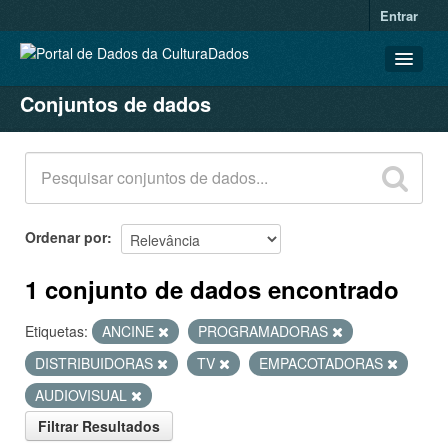
Entrar
Conjuntos de dados
CONJUNTOS DE DADOS
ORGANIZAÇÕES
GRUPOS
SOBRE
Ordenar por
1 conjunto de dados encontrado
Etiquetas:
ANCINE
PROGRAMADORAS
DISTRIBUIDORAS
TV
EMPACOTADORAS
AUDIOVISUAL
Filtrar Resultados