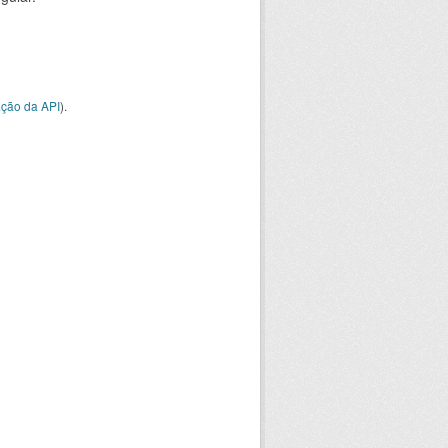
ção da API
).