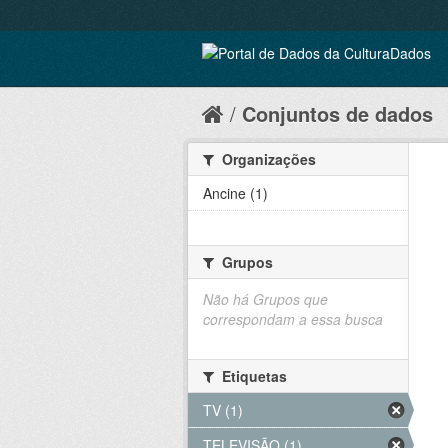
Conjuntos de dados
Organizações
Ancine (1)
Grupos
Não há Grupos que
correspondam a essa busca
Etiquetas
TV (1)
TELEVISÃO (1)