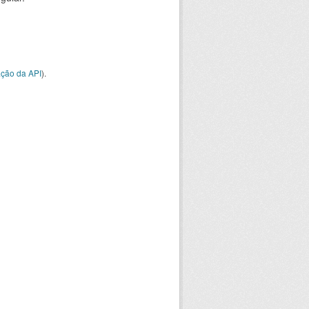
ção da API
).