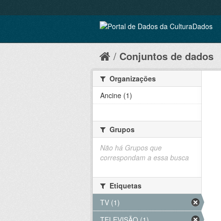
Conjuntos de dados
Organizações
Ancine (1)
Grupos
Não há Grupos que
correspondam a essa busca
Etiquetas
TV (1)
TELEVISÃO (1)