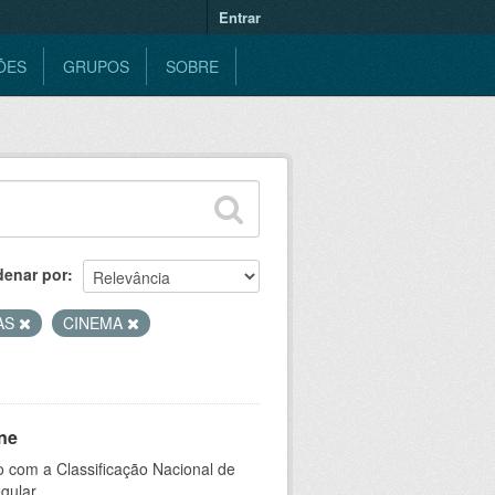
Entrar
ÕES
GRUPOS
SOBRE
denar por
AS
CINEMA
ne
 com a Classificação Nacional de
gular.