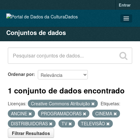
Entrar
Conjuntos de dados
CONJUNTOS DE DADOS
ORGANIZAÇÕES
GRUPOS
SOBRE
Ordenar por
1 conjunto de dados encontrado
Licenças:
Creative Commons Atribuição
Etiquetas:
ANCINE
PROGRAMADORAS
CINEMA
DISTRIBUIDORAS
TV
TELEVISÃO
Filtrar Resultados