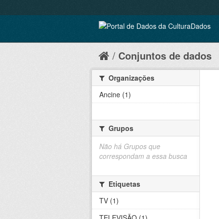
Conjuntos de dados
Organizações
Ancine (1)
Grupos
Não há Grupos que
correspondam a essa busca
Etiquetas
TV (1)
TELEVISÃO (1)