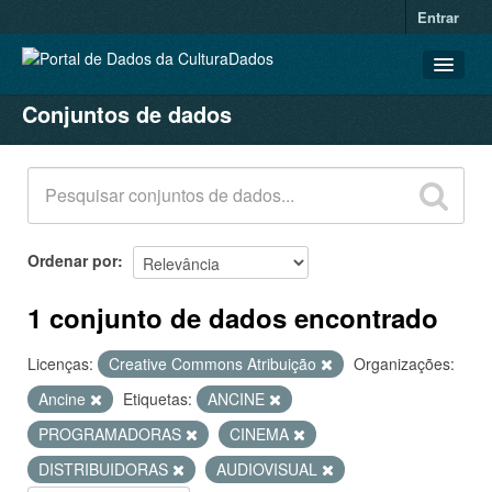
Entrar
Conjuntos de dados
CONJUNTOS DE DADOS
ORGANIZAÇÕES
GRUPOS
SOBRE
Ordenar por
1 conjunto de dados encontrado
Licenças:
Creative Commons Atribuição
Organizações:
Ancine
Etiquetas:
ANCINE
PROGRAMADORAS
CINEMA
DISTRIBUIDORAS
AUDIOVISUAL