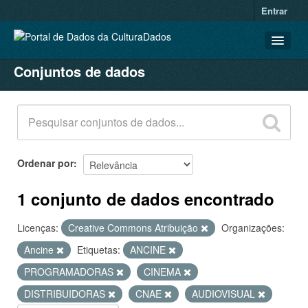
Entrar
Conjuntos de dados
CONJUNTOS DE DADOS
ORGANIZAÇÕES
GRUPOS
SOBRE
Ordenar por
1 conjunto de dados encontrado
Licenças:
Creative Commons Atribuição
Organizações:
Ancine
Etiquetas:
ANCINE
PROGRAMADORAS
CINEMA
DISTRIBUIDORAS
CNAE
AUDIOVISUAL