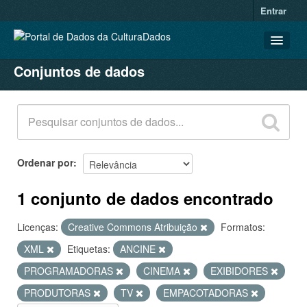
Entrar
Conjuntos de dados
CONJUNTOS DE DADOS
ORGANIZAÇÕES
GRUPOS
SOBRE
Ordenar por
1 conjunto de dados encontrado
Licenças:
Creative Commons Atribuição
Formatos:
XML
Etiquetas:
ANCINE
PROGRAMADORAS
CINEMA
EXIBIDORES
PRODUTORAS
TV
EMPACOTADORAS