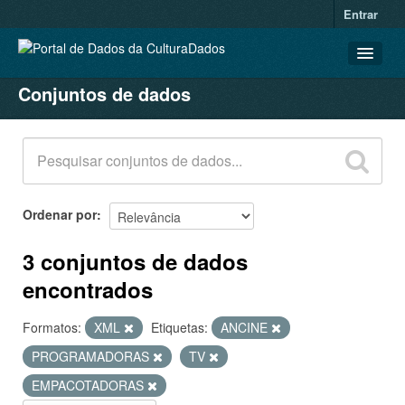
Entrar
Conjuntos de dados
CONJUNTOS DE DADOS
ORGANIZAÇÕES
GRUPOS
SOBRE
Ordenar por
3 conjuntos de dados
encontrados
Formatos:
XML
Etiquetas:
ANCINE
PROGRAMADORAS
TV
EMPACOTADORAS