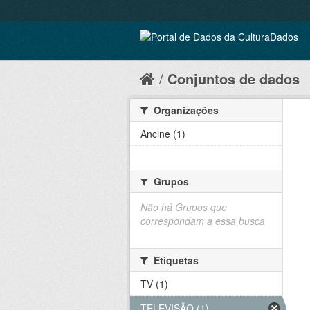
Conjuntos de dados
Organizações
Ancine (1)
Grupos
Não há Grupos que
correspondam a essa busca
Etiquetas
TV (1)
TELEVISÃO (1)