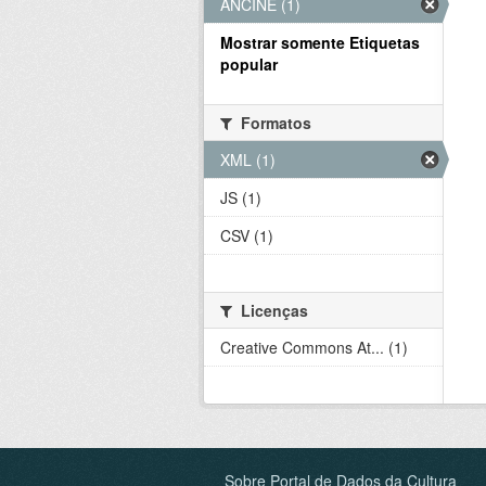
ANCINE (1)
Mostrar somente Etiquetas
popular
Formatos
XML (1)
JS (1)
CSV (1)
Licenças
Creative Commons At... (1)
Sobre Portal de Dados da Cultura