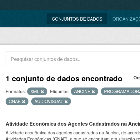
CONJUNTOS DE DADOS
ORGANIZAÇ
1 conjunto de dados encontrado
Or
Formatos:
XML
Etiquetas:
ANCINE
PROGRAMADOR
CNAE
AUDIOVISUAL
Atividade Econômica dos Agentes Cadastrados na Anci
Atividade econômica dos agentes cadastrados na Ancine, de acordo
Atividades Econômicas (CNAE), e que se encontram em situação re