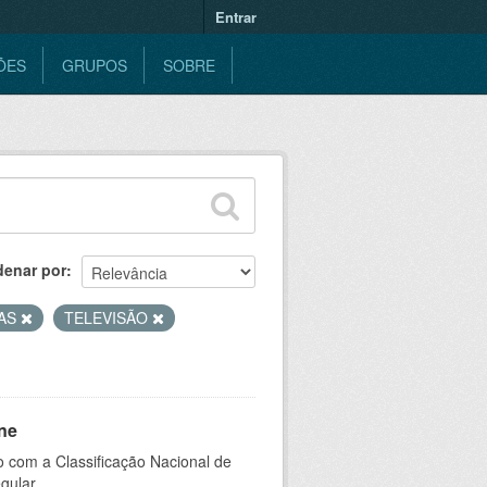
Entrar
ÕES
GRUPOS
SOBRE
denar por
AS
TELEVISÃO
ne
 com a Classificação Nacional de
gular.