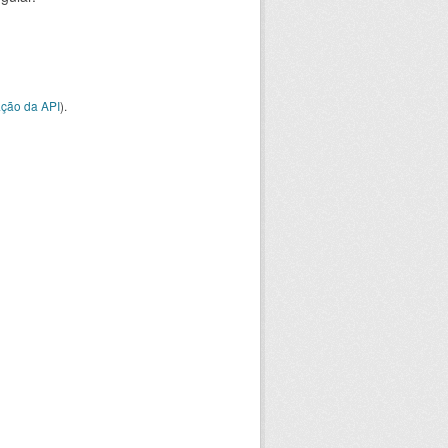
ção da API
).