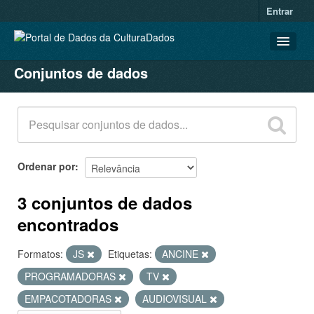
Entrar
Conjuntos de dados
CONJUNTOS DE DADOS
ORGANIZAÇÕES
GRUPOS
SOBRE
Ordenar por
3 conjuntos de dados
encontrados
Formatos:
JS
Etiquetas:
ANCINE
PROGRAMADORAS
TV
EMPACOTADORAS
AUDIOVISUAL