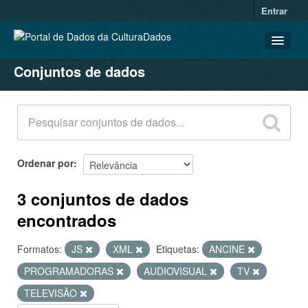
Entrar
Conjuntos de dados
CONJUNTOS DE DADOS
ORGANIZAÇÕES
GRUPOS
SOBRE
Ordenar por
3 conjuntos de dados
encontrados
Formatos:
JS
XML
Etiquetas:
ANCINE
PROGRAMADORAS
AUDIOVISUAL
TV
TELEVISÃO