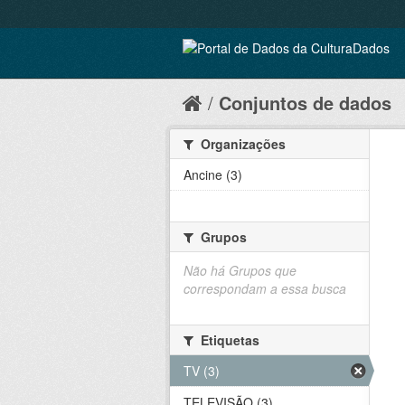
Conjuntos de dados
Organizações
Ancine (3)
Grupos
Não há Grupos que
correspondam a essa busca
Etiquetas
TV (3)
TELEVISÃO (3)