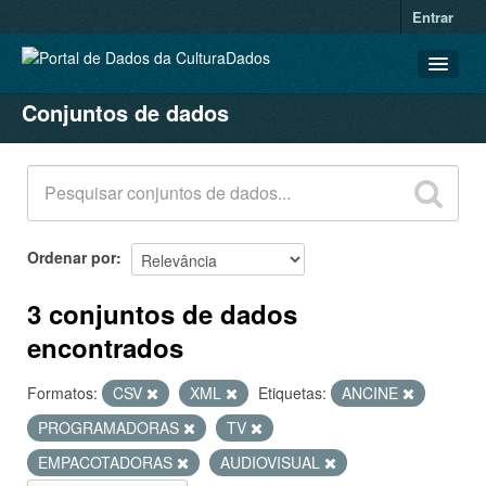
Entrar
Conjuntos de dados
CONJUNTOS DE DADOS
ORGANIZAÇÕES
GRUPOS
SOBRE
Ordenar por
3 conjuntos de dados
encontrados
Formatos:
CSV
XML
Etiquetas:
ANCINE
PROGRAMADORAS
TV
EMPACOTADORAS
AUDIOVISUAL