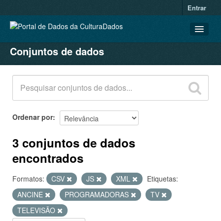
Entrar
Conjuntos de dados
CONJUNTOS DE DADOS
ORGANIZAÇÕES
GRUPOS
SOBRE
Ordenar por
3 conjuntos de dados
encontrados
Formatos:
CSV
JS
XML
Etiquetas:
ANCINE
PROGRAMADORAS
TV
TELEVISÃO