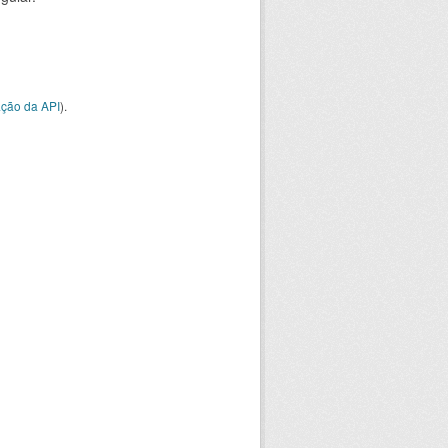
ção da API
).