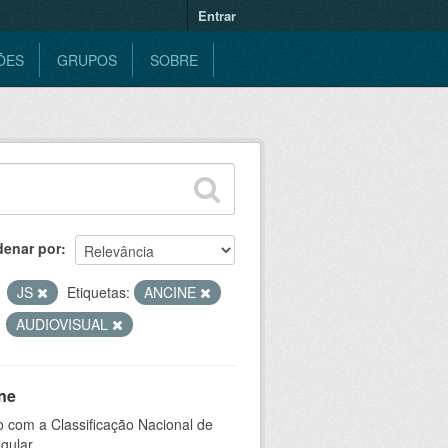
Entrar
ÕES
GRUPOS
SOBRE
denar por
JS
Etiquetas:
ANCINE
AUDIOVISUAL
ne
 com a Classificação Nacional de
gular.