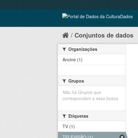
Conjuntos de dados
Organizações
Ancine (1)
Grupos
Não há Grupos que
correspondam a essa busca
Etiquetas
TV (1)
TELEVISÃO (1)