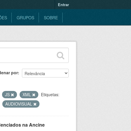
Entrar
ÕES
GRUPOS
SOBRE
denar por
JS
XML
Etiquetas:
AUDIOVISUAL
denciados na Ancine