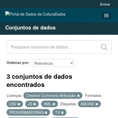
Entrar
Conjuntos de dados
CONJUNTOS DE DADOS
ORGANIZAÇÕES
GRUPOS
SOBRE
Ordenar por
3 conjuntos de dados
encontrados
Licenças:
Creative Commons Atribuição
Formatos:
CSV
JS
XML
Etiquetas:
ANCINE
PROGRAMADORAS
TV