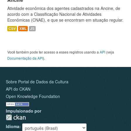
Atividade econômica dos agentes cadastrados na Ancine, de
acordo com a Classificação Nacional de Atividades
Econômicas (CNAE), e que se encontram em situação regular.
CSV
XML
JS
Você também pode ter acesso a esses registros usando a
API
(veja
Documentação da API
).
Sobre Portal de Dados da Cultura
API do CKAN
Open Knowledge Foundation
Impulsionado por
Idioma