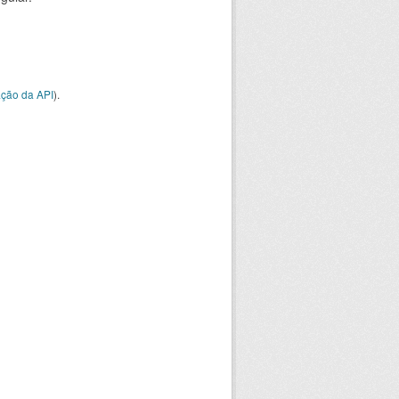
ção da API
).