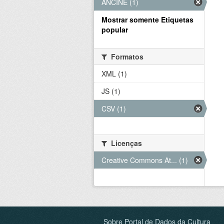
ANCINE (1)
Mostrar somente Etiquetas
popular
Formatos
XML (1)
JS (1)
CSV (1)
Licenças
Creative Commons At... (1)
Sobre Portal de Dados da Cultura