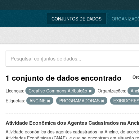
CONJUNTOS DE DADOS
ORGANIZAÇ
1 conjunto de dados encontrado
Or
Licenças:
Creative Commons Atribuição
Organizações:
Anc
Etiquetas:
ANCINE
PROGRAMADORAS
EXIBIDORE
Atividade Econômica dos Agentes Cadastrados na Anci
Atividade econômica dos agentes cadastrados na Ancine, de acordo
Atividades Econômicas (CNAE), e que se encontram em situação re