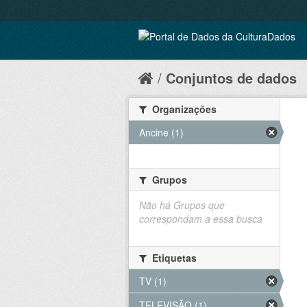
Conjuntos de dados
Organizações
Ancine (1)
Grupos
Não há Grupos que
correspondam a essa busca
Etiquetas
TV (1)
TELEVISÃO (1)