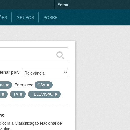
Entrar
ÕES
GRUPOS
SOBRE
denar por
ine
Formatos:
CSV
S
TV
TELEVISÃO
ne
 com a Classificação Nacional de
gular.