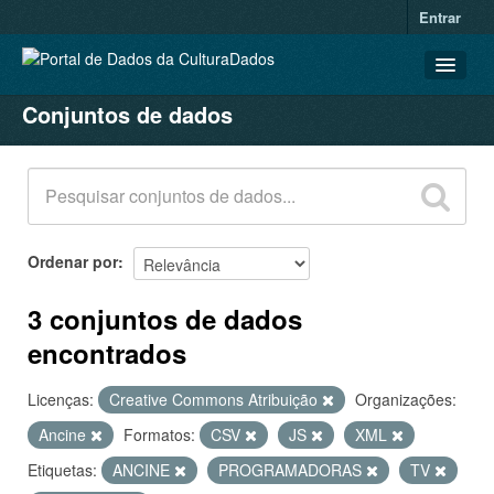
Entrar
Conjuntos de dados
CONJUNTOS DE DADOS
ORGANIZAÇÕES
GRUPOS
SOBRE
Ordenar por
3 conjuntos de dados
encontrados
Licenças:
Creative Commons Atribuição
Organizações:
Ancine
Formatos:
CSV
JS
XML
Etiquetas:
ANCINE
PROGRAMADORAS
TV