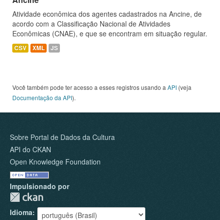
Atividade econômica dos agentes cadastrados na Ancine, de
acordo com a Classificação Nacional de Atividades
Econômicas (CNAE), e que se encontram em situação regular.
CSV
XML
JS
Você também pode ter acesso a esses registros usando a
API
(veja
Documentação da API
).
Sobre Portal de Dados da Cultura
API do CKAN
Open Knowledge Foundation
Impulsionado por
Idioma