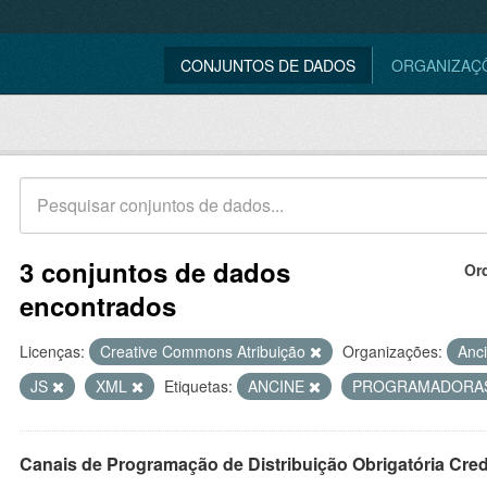
CONJUNTOS DE DADOS
ORGANIZAÇ
3 conjuntos de dados
Or
encontrados
Licenças:
Creative Commons Atribuição
Organizações:
Anc
JS
XML
Etiquetas:
ANCINE
PROGRAMADORA
Canais de Programação de Distribuição Obrigatória Cre