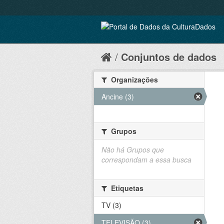
Conjuntos de dados
Organizações
Ancine (3)
Grupos
Não há Grupos que
correspondam a essa busca
Etiquetas
TV (3)
TELEVISÃO (3)