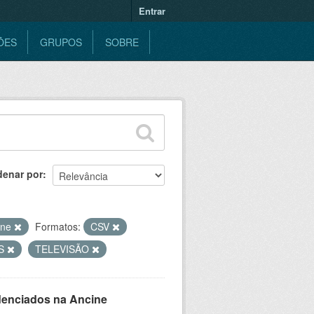
Entrar
ÕES
GRUPOS
SOBRE
denar por
ine
Formatos:
CSV
S
TELEVISÃO
denciados na Ancine