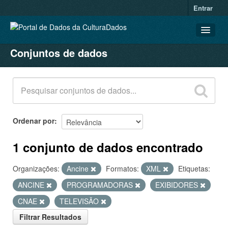
Entrar
Conjuntos de dados
CONJUNTOS DE DADOS
ORGANIZAÇÕES
GRUPOS
SOBRE
Ordenar por
1 conjunto de dados encontrado
Organizações:
Ancine
Formatos:
XML
Etiquetas:
ANCINE
PROGRAMADORAS
EXIBIDORES
CNAE
TELEVISÃO
Filtrar Resultados