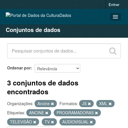
Entrar
Conjuntos de dados
CONJUNTOS DE DADOS
ORGANIZAÇÕES
GRUPOS
SOBRE
Ordenar por
3 conjuntos de dados
encontrados
Organizações:
Ancine
Formatos:
JS
XML
Etiquetas:
ANCINE
PROGRAMADORAS
TELEVISÃO
TV
AUDIOVISUAL