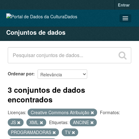
Entrar
Conjuntos de dados
CONJUNTOS DE DADOS
ORGANIZAÇÕES
GRUPOS
SOBRE
Ordenar por
3 conjuntos de dados
encontrados
Licenças:
Creative Commons Atribuição
Formatos:
JS
XML
Etiquetas:
ANCINE
PROGRAMADORAS
TV