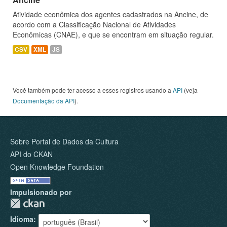
Atividade econômica dos agentes cadastrados na Ancine, de
acordo com a Classificação Nacional de Atividades
Econômicas (CNAE), e que se encontram em situação regular.
CSV
XML
JS
Você também pode ter acesso a esses registros usando a
API
(veja
Documentação da API
).
Sobre Portal de Dados da Cultura
API do CKAN
Open Knowledge Foundation
Impulsionado por
Idioma