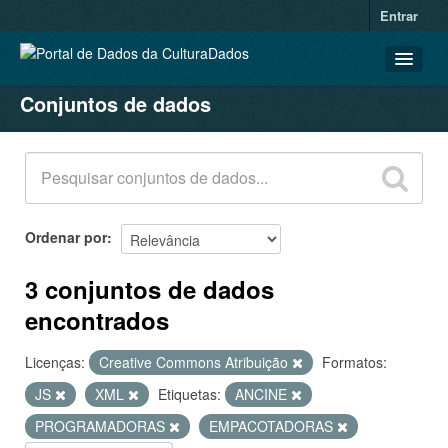
Entrar
Conjuntos de dados
CONJUNTOS DE DADOS
ORGANIZAÇÕES
GRUPOS
SOBRE
Ordenar por
3 conjuntos de dados
encontrados
Licenças:
Creative Commons Atribuição
Formatos:
JS
XML
Etiquetas:
ANCINE
PROGRAMADORAS
EMPACOTADORAS