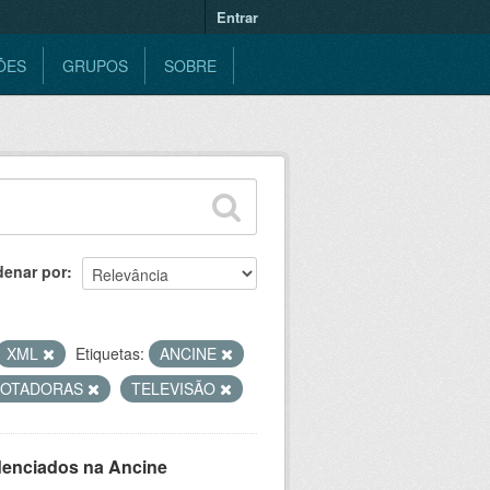
Entrar
ÕES
GRUPOS
SOBRE
denar por
XML
Etiquetas:
ANCINE
COTADORAS
TELEVISÃO
denciados na Ancine