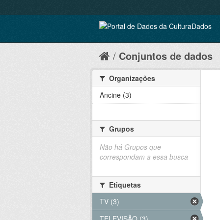
Conjuntos de dados
Organizações
Ancine (3)
Grupos
Não há Grupos que
correspondam a essa busca
Etiquetas
TV (3)
TELEVISÃO (3)