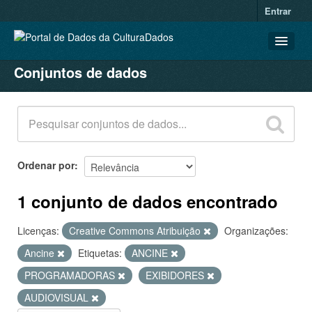
Entrar
Conjuntos de dados
CONJUNTOS DE DADOS
ORGANIZAÇÕES
GRUPOS
SOBRE
Ordenar por
1 conjunto de dados encontrado
Licenças:
Creative Commons Atribuição
Organizações:
Ancine
Etiquetas:
ANCINE
PROGRAMADORAS
EXIBIDORES
AUDIOVISUAL