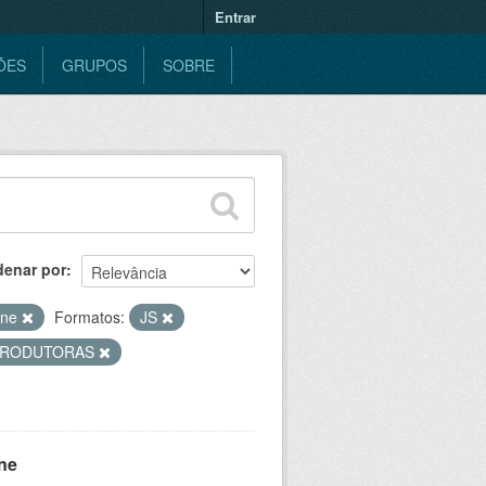
Entrar
ÕES
GRUPOS
SOBRE
denar por
ine
Formatos:
JS
PRODUTORAS
ne