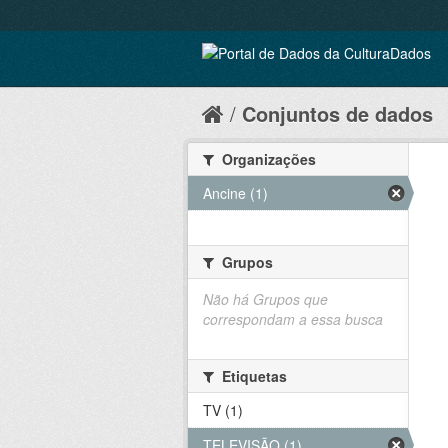
Conjuntos de dados
Organizações
Ancine (1)
Grupos
Não há Grupos que
correspondam a essa busca
Etiquetas
TV (1)
TELEVISÃO (1)