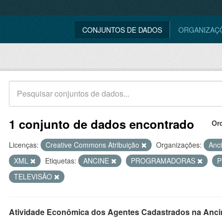
CONJUNTOS DE DADOS
ORGANIZAÇ
1 conjunto de dados encontrado
Or
Licenças:
Creative Commons Atribuição
Organizações:
Anc
XML
Etiquetas:
ANCINE
PROGRAMADORAS
TELEVISÃO
Atividade Econômica dos Agentes Cadastrados na Anci