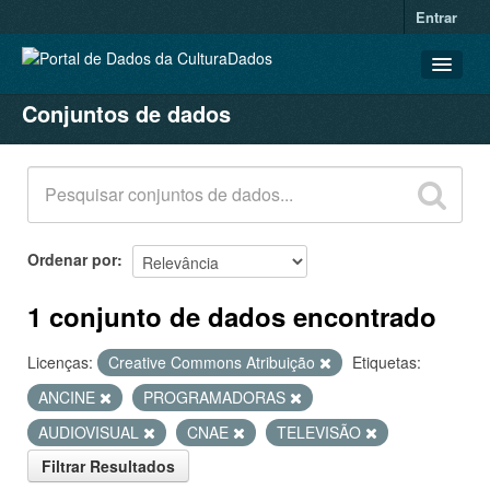
Entrar
Conjuntos de dados
CONJUNTOS DE DADOS
ORGANIZAÇÕES
GRUPOS
SOBRE
Ordenar por
1 conjunto de dados encontrado
Licenças:
Creative Commons Atribuição
Etiquetas:
ANCINE
PROGRAMADORAS
AUDIOVISUAL
CNAE
TELEVISÃO
Filtrar Resultados