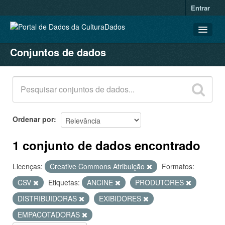
Entrar
Conjuntos de dados
CONJUNTOS DE DADOS
ORGANIZAÇÕES
GRUPOS
SOBRE
Ordenar por
1 conjunto de dados encontrado
Licenças:
Creative Commons Atribuição
Formatos:
CSV
Etiquetas:
ANCINE
PRODUTORES
DISTRIBUIDORAS
EXIBIDORES
EMPACOTADORAS