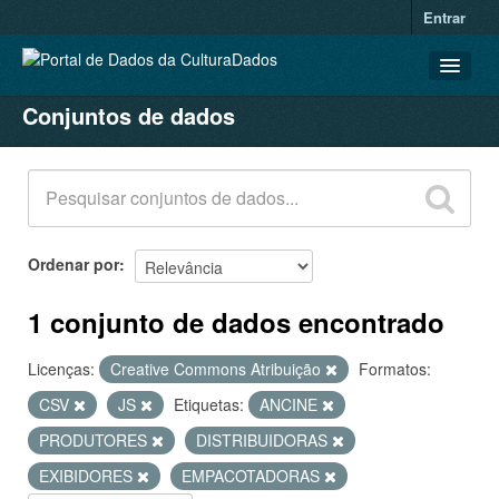
Entrar
Conjuntos de dados
CONJUNTOS DE DADOS
ORGANIZAÇÕES
GRUPOS
SOBRE
Ordenar por
1 conjunto de dados encontrado
Licenças:
Creative Commons Atribuição
Formatos:
CSV
JS
Etiquetas:
ANCINE
PRODUTORES
DISTRIBUIDORAS
EXIBIDORES
EMPACOTADORAS