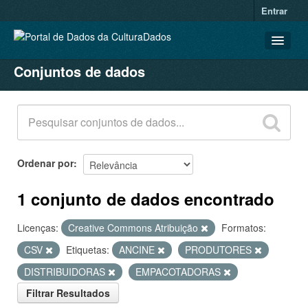
Entrar
Conjuntos de dados
CONJUNTOS DE DADOS
ORGANIZAÇÕES
GRUPOS
SOBRE
Ordenar por
1 conjunto de dados encontrado
Licenças:
Creative Commons Atribuição
Formatos:
CSV
Etiquetas:
ANCINE
PRODUTORES
DISTRIBUIDORAS
EMPACOTADORAS
Filtrar Resultados