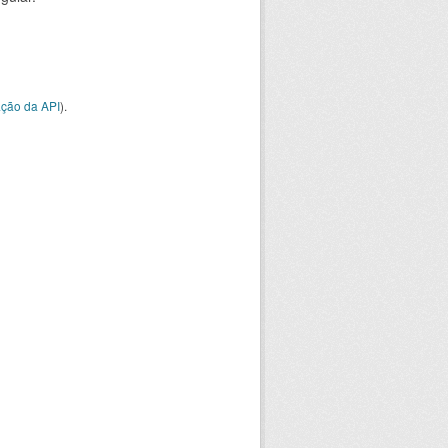
ção da API
).