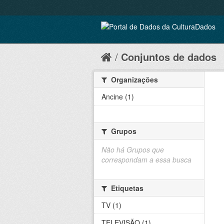
Conjuntos de dados
Organizações
Ancine (1)
Grupos
Não há Grupos que
correspondam a essa busca
Etiquetas
TV (1)
TELEVISÃO (1)