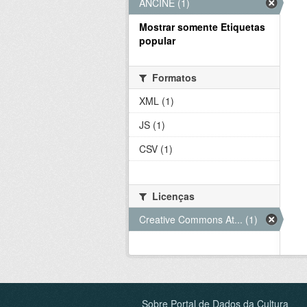
ANCINE (1)
Mostrar somente Etiquetas
popular
Formatos
XML (1)
JS (1)
CSV (1)
Licenças
Creative Commons At... (1)
Sobre Portal de Dados da Cultura