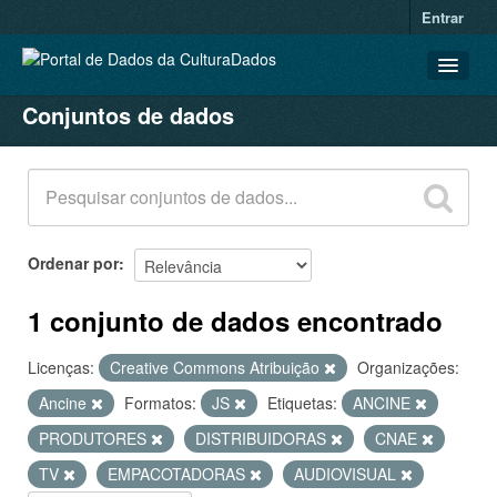
Entrar
Conjuntos de dados
CONJUNTOS DE DADOS
ORGANIZAÇÕES
GRUPOS
SOBRE
Ordenar por
1 conjunto de dados encontrado
Licenças:
Creative Commons Atribuição
Organizações:
Ancine
Formatos:
JS
Etiquetas:
ANCINE
PRODUTORES
DISTRIBUIDORAS
CNAE
TV
EMPACOTADORAS
AUDIOVISUAL