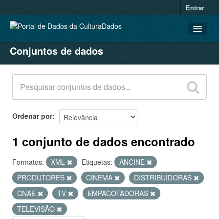
Entrar
Conjuntos de dados
CONJUNTOS DE DADOS
ORGANIZAÇÕES
GRUPOS
SOBRE
Ordenar por
1 conjunto de dados encontrado
Formatos:
XML
Etiquetas:
ANCINE
PRODUTORES
CINEMA
DISTRIBUIDORAS
CNAE
TV
EMPACOTADORAS
TELEVISÃO