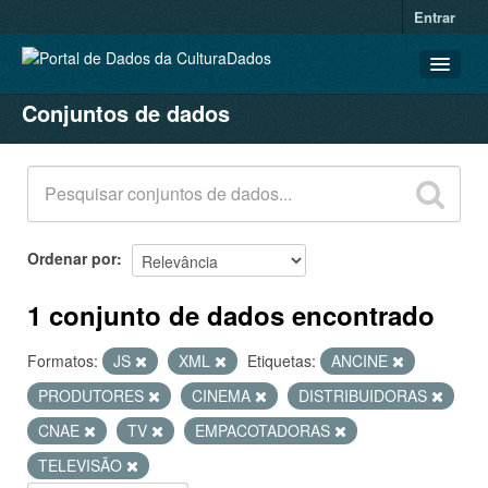
Entrar
Conjuntos de dados
CONJUNTOS DE DADOS
ORGANIZAÇÕES
GRUPOS
SOBRE
Ordenar por
1 conjunto de dados encontrado
Formatos:
JS
XML
Etiquetas:
ANCINE
PRODUTORES
CINEMA
DISTRIBUIDORAS
CNAE
TV
EMPACOTADORAS
TELEVISÃO