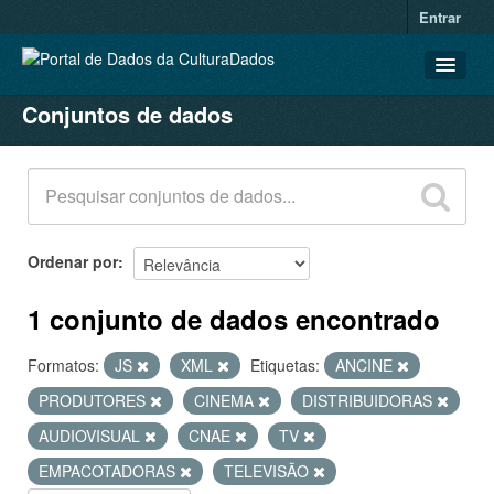
Entrar
Conjuntos de dados
CONJUNTOS DE DADOS
ORGANIZAÇÕES
GRUPOS
SOBRE
Ordenar por
1 conjunto de dados encontrado
Formatos:
JS
XML
Etiquetas:
ANCINE
PRODUTORES
CINEMA
DISTRIBUIDORAS
AUDIOVISUAL
CNAE
TV
EMPACOTADORAS
TELEVISÃO