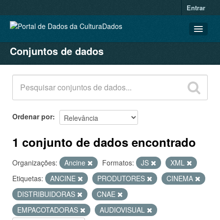
Entrar
Conjuntos de dados
CONJUNTOS DE DADOS
ORGANIZAÇÕES
GRUPOS
SOBRE
Ordenar por
1 conjunto de dados encontrado
Organizações:
Ancine
Formatos:
JS
XML
Etiquetas:
ANCINE
PRODUTORES
CINEMA
DISTRIBUIDORAS
CNAE
EMPACOTADORAS
AUDIOVISUAL