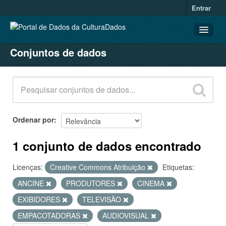
Entrar
Conjuntos de dados
CONJUNTOS DE DADOS
ORGANIZAÇÕES
GRUPOS
SOBRE
Ordenar por
1 conjunto de dados encontrado
Licenças:
Creative Commons Atribuição
Etiquetas:
ANCINE
PRODUTORES
CINEMA
EXIBIDORES
TELEVISÃO
EMPACOTADORAS
AUDIOVISUAL