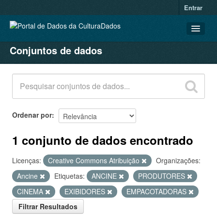
Entrar
Conjuntos de dados
CONJUNTOS DE DADOS
ORGANIZAÇÕES
GRUPOS
SOBRE
Ordenar por
1 conjunto de dados encontrado
Licenças:
Creative Commons Atribuição
Organizações:
Ancine
Etiquetas:
ANCINE
PRODUTORES
CINEMA
EXIBIDORES
EMPACOTADORAS
Filtrar Resultados