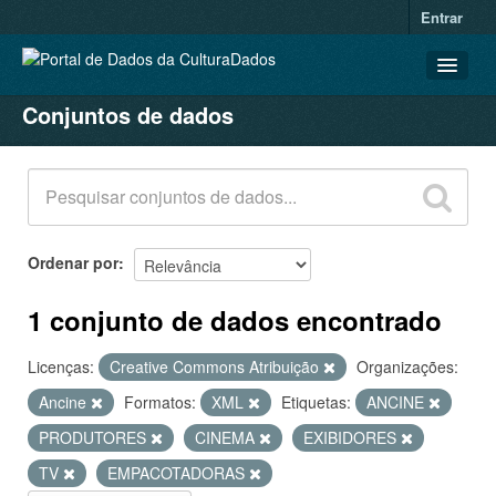
Entrar
Conjuntos de dados
CONJUNTOS DE DADOS
ORGANIZAÇÕES
GRUPOS
SOBRE
Ordenar por
1 conjunto de dados encontrado
Licenças:
Creative Commons Atribuição
Organizações:
Ancine
Formatos:
XML
Etiquetas:
ANCINE
PRODUTORES
CINEMA
EXIBIDORES
TV
EMPACOTADORAS