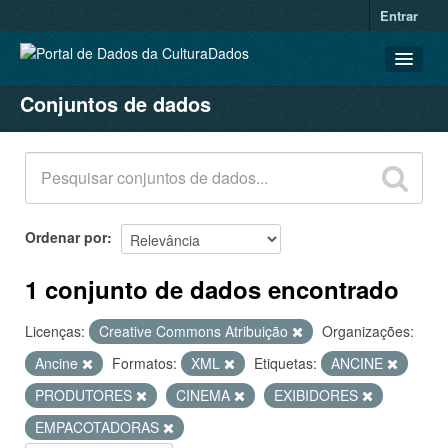
Entrar
Conjuntos de dados
CONJUNTOS DE DADOS
ORGANIZAÇÕES
GRUPOS
SOBRE
Ordenar por
1 conjunto de dados encontrado
Licenças:
Creative Commons Atribuição
Organizações:
Ancine
Formatos:
XML
Etiquetas:
ANCINE
PRODUTORES
CINEMA
EXIBIDORES
EMPACOTADORAS