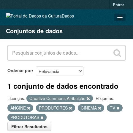
Entrar
Conjuntos de dados
CONJUNTOS DE DADOS
ORGANIZAÇÕES
GRUPOS
SOBRE
Ordenar por
1 conjunto de dados encontrado
Licenças:
Creative Commons Atribuição
Etiquetas:
ANCINE
PRODUTORES
CINEMA
TV
PRODUTORAS
Filtrar Resultados