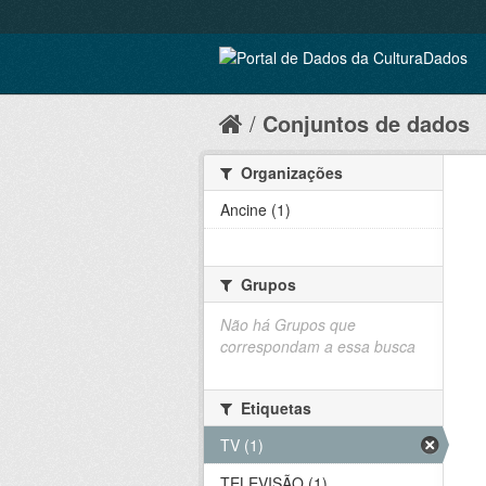
Conjuntos de dados
Organizações
Ancine (1)
Grupos
Não há Grupos que
correspondam a essa busca
Etiquetas
TV (1)
TELEVISÃO (1)