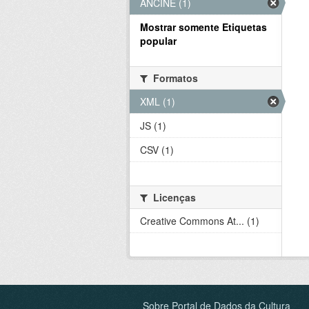
ANCINE (1)
Mostrar somente Etiquetas
popular
Formatos
XML (1)
JS (1)
CSV (1)
Licenças
Creative Commons At... (1)
Sobre Portal de Dados da Cultura