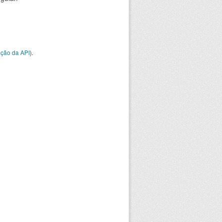
ção da API
).