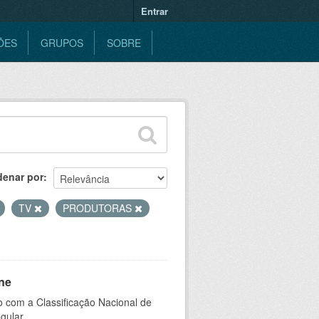
Entrar
ÕES
GRUPOS
SOBRE
denar por
TV
PRODUTORAS
ne
 com a Classificação Nacional de
gular.